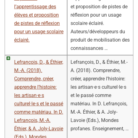
l’apprentissage des
et proposition de pistes de
élèves et proposition
réflexion pour un usage
de pistes de réflexion
scolaire éclairé.
pour un usage scolaire
Auteurs/développeurs du
éclairé.
produit de mobilisation des
connaissances …
Lefrançois, D., & Éthier,
Lefrançois, D., & Éthier, M.-
M.-A. (2018).
A. (2018). Comprendre,
Comprendre, créer,
créer, apprendre l’histoire:
apprendre l’histoire:
les artisan·e·s culturel·le·s
les artisan·e·s
et le passé comme
culturel·le·s et le passé
matériau. In D. Lefrançois,
comme matériau. In D.
M.-A. Éthier, & A. Joly-
Lefrançois, M.-A.
Lavoie (Eds.), Mondes
Éthier, & A. Joly-Lavoie
profanes. Enseignement, …
(Eds.), Mondes