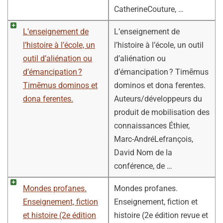
CatherineCouture, …
L’enseignement de
L’enseignement de
l’histoire à l’école, un
l’histoire à l’école, un outil
outil d’aliénation ou
d’aliénation ou
d’émancipation ?
d’émancipation ? Timēmus
Timēmus dominos et
dominos et dona ferentes.
dona ferentes.
Auteurs/développeurs du
produit de mobilisation des
connaissances Éthier,
Marc-AndréLefrançois,
David Nom de la
conférence, de …
Mondes profanes.
Mondes profanes.
Enseignement, fiction
Enseignement, fiction et
et histoire (2e édition
histoire (2e édition revue et