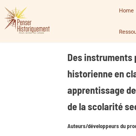
Skip
Home
to
content
Ressou
Des instruments p
historienne en cl
apprentissage de 
de la scolarité s
Auteurs/développeurs du prod