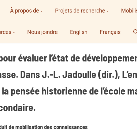
À propos de
Projets de recherche
Mobili
S
rces
Nous joindre
English
Français
our évaluer l’état de développeme
asse. Dans J.-L. Jadoulle (dir.), L
la pensée historienne de l’école mat
econdaire.
uit de mobilisation des connaissances