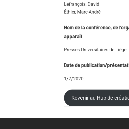
Lefrançois, David
Éthier, Marc-André
Nom de la conférence, de l’org
apparaît
Presses Universitaires de Liège
Date de publication/présentat
1/7/2020
Revenir au Hub de créat
Post
Posts
tags
navigation