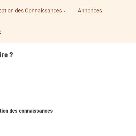
sation des Connaissances
Annonces
earch
ire ?
sation des connaissances