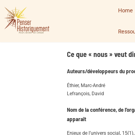
Skip
Home
to
content
Ressou
Ce que « nous » veut dir
Auteurs/développeurs du prod
Éthier, Marc-André
Lefrançois, David
Nom de la conférence, de l’org
apparaît
Enjeux de l’univers social, 15(1),