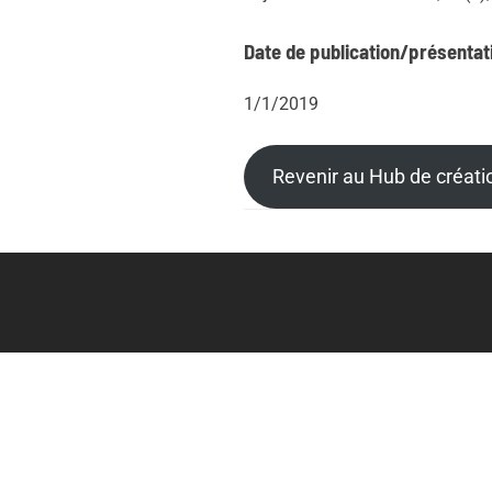
Date de publication/présentat
1/1/2019
Revenir au Hub de créat
Post
Posts
tags
navigation