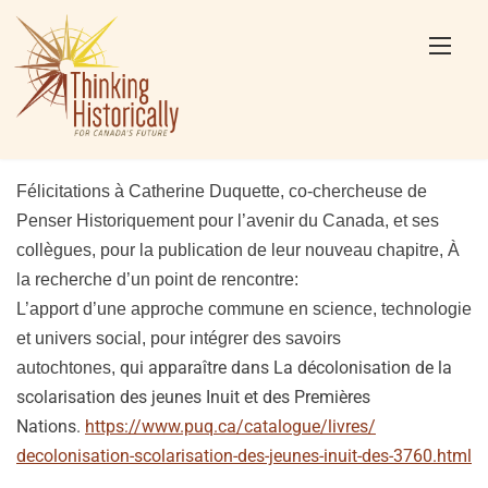
Skip
to
content
Félicitations à Catherine Duquette
, co-chercheuse de
Penser Historiquement pour l’avenir du Canada,
et ses
collègues
,
p
our la publication de leur nouveau chapitre
,
À
la recherche
d’un
point de rencontre:
L’apport
d’une
approche commune en science, technologie
et univers social, pour intégrer des savoirs
qui apparaître
dans
La décolonisation de la
autochtones
,
scolarisation des jeunes Inuit et des Premières
Nations.
https://www.puq.ca/
catalogue/livres/
decolonisation-scolarisation-
des-jeunes-inuit-des-3760.html